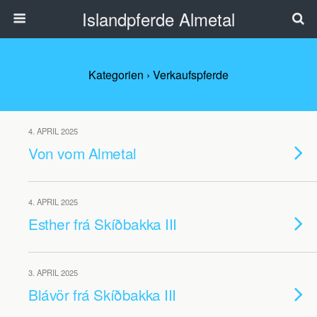
Islandpferde Almetal
Kategorien ›
Verkaufspferde
4. APRIL 2025
Von vom Almetal
4. APRIL 2025
Esther frá Skíðbakka III
3. APRIL 2025
Blávör frá Skíðbakka III