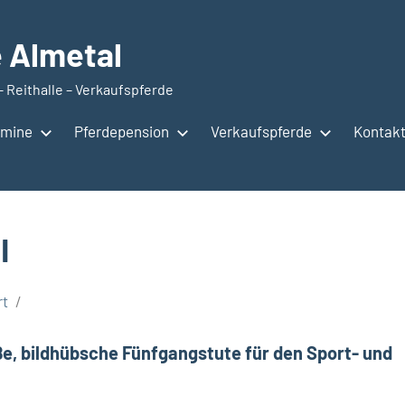
e Almetal
– Reithalle – Verkaufspferde
rmine
Pferdepension
Verkaufspferde
Kontak
I
rt
roße, bildhübsche Fünfgangstute für den Sport- und