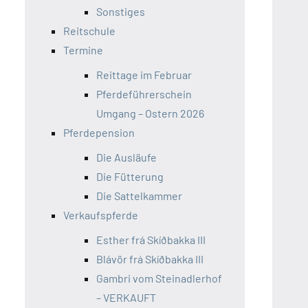
Player
Sonstiges
Reitschule
Termine
Reittage im Februar
Pferdeführerschein
Umgang – Ostern 2026
Pferdepension
Die Ausläufe
Die Fütterung
Die Sattelkammer
Verkaufspferde
Esther frá Skíðbakka III
Blávör frá Skíðbakka III
Gambri vom Steinadlerhof
– VERKAUFT