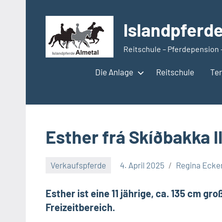
Zum
Inhalt
Islandpferd
springen
Reitschule – Pferdepension 
Die Anlage
Reitschule
Te
Esther frá Skíðbakka II
Verkaufspferde
4. April 2025
Regina Ecke
Esther ist eine 11 jährige, ca. 135 cm g
Freizeitbereich.