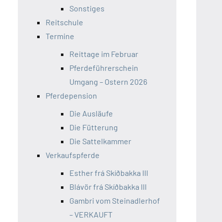
Sonstiges
Reitschule
Termine
Reittage im Februar
Pferdeführerschein
Umgang – Ostern 2026
Pferdepension
Die Ausläufe
Die Fütterung
Die Sattelkammer
Verkaufspferde
Esther frá Skíðbakka III
Blávör frá Skíðbakka III
Gambri vom Steinadlerhof
– VERKAUFT