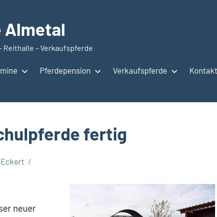
e Almetal
– Reithalle – Verkaufspferde
rmine
Pferdepension
Verkaufspferde
Kontak
chulpferde fertig
 Eckert
ser neuer