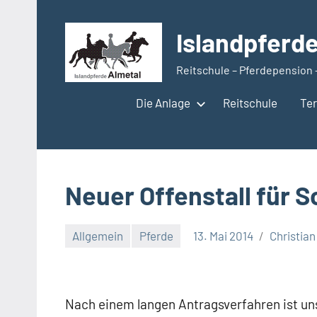
Zum
Inhalt
Islandpferd
springen
Reitschule – Pferdepension 
Die Anlage
Reitschule
Te
Neuer Offenstall für S
Allgemein
Pferde
13. Mai 2014
Christian
Nach einem langen Antragsverfahren ist un