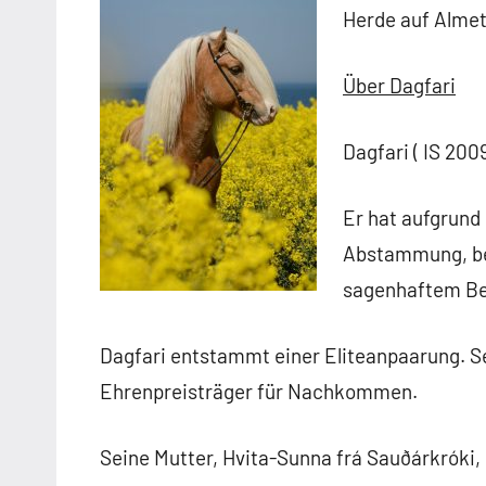
Herde auf Almet
Über Dagfari
Dagfari ( IS 200
Er hat aufgrund
Abstammung, bes
sagenhaftem Be
Dagfari entstammt einer Eliteanpaarung. Se
Ehrenpreisträger für Nachkommen.
Seine Mutter, Hvita-Sunna frá Sauðárkróki,