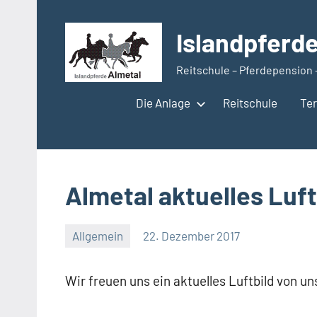
Zum
Inhalt
Islandpferd
springen
Reitschule – Pferdepension 
Die Anlage
Reitschule
Te
Almetal aktuelles Luft
Allgemein
22. Dezember 2017
Regina
Eckert
Wir freuen uns ein aktuelles Luftbild von u