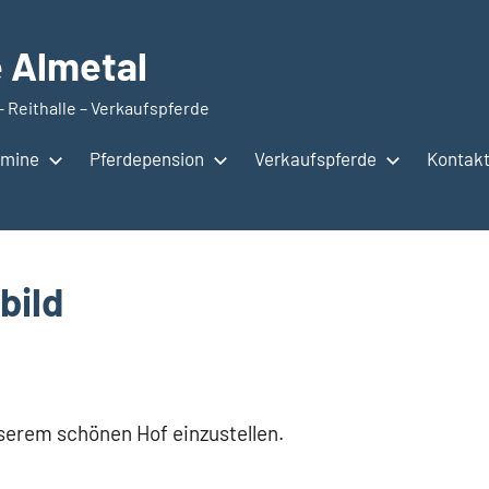
e Almetal
– Reithalle – Verkaufspferde
rmine
Pferdepension
Verkaufspferde
Kontak
bild
nserem schönen Hof einzustellen.