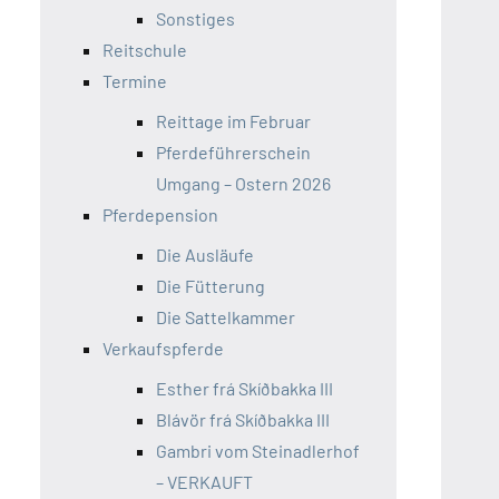
Sonstiges
Reitschule
Termine
Reittage im Februar
Pferdeführerschein
Umgang – Ostern 2026
Pferdepension
Die Ausläufe
Die Fütterung
Die Sattelkammer
Verkaufspferde
Esther frá Skíðbakka III
Blávör frá Skíðbakka III
Gambri vom Steinadlerhof
– VERKAUFT