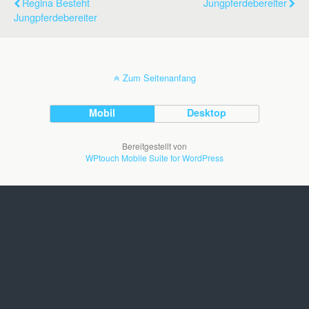
Regina Besteht
Jungpferdebereiter
Jungpferdebereiter
Zum Seitenanfang
Mobil
Desktop
Bereitgestellt von
WPtouch Mobile Suite for WordPress